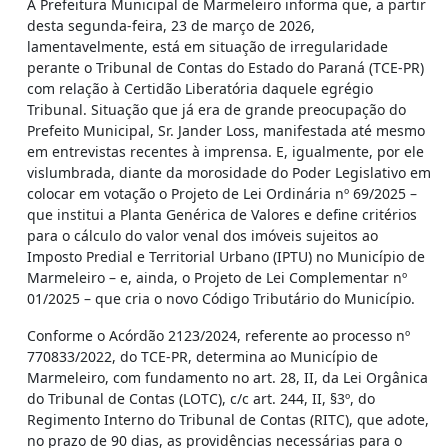
A Prefeitura Municipal de Marmeleiro informa que, a partir
desta segunda-feira, 23 de março de 2026,
lamentavelmente, está em situação de irregularidade
perante o Tribunal de Contas do Estado do Paraná (TCE-PR)
com relação à Certidão Liberatória daquele egrégio
Tribunal. Situação que já era de grande preocupação do
Prefeito Municipal, Sr. Jander Loss, manifestada até mesmo
em entrevistas recentes à imprensa. E, igualmente, por ele
vislumbrada, diante da morosidade do Poder Legislativo em
colocar em votação o Projeto de Lei Ordinária nº 69/2025 –
que institui a Planta Genérica de Valores e define critérios
para o cálculo do valor venal dos imóveis sujeitos ao
Imposto Predial e Territorial Urbano (IPTU) no Município de
Marmeleiro – e, ainda, o Projeto de Lei Complementar nº
01/2025 – que cria o novo Código Tributário do Município.
Conforme o Acórdão 2123/2024, referente ao processo nº
770833/2022, do TCE-PR, determina ao Município de
Marmeleiro, com fundamento no art. 28, II, da Lei Orgânica
do Tribunal de Contas (LOTC), c/c art. 244, II, §3º, do
Regimento Interno do Tribunal de Contas (RITC), que adote,
no prazo de 90 dias, as providências necessárias para o