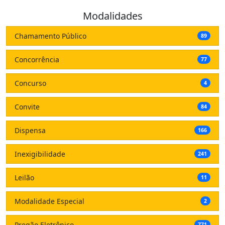
Modalidades
Chamamento Público
89
Concorrência
77
Concurso
4
Convite
84
Dispensa
166
Inexigibilidade
241
Leilão
11
Modalidade Especial
2
Pregão Eletrônico
771