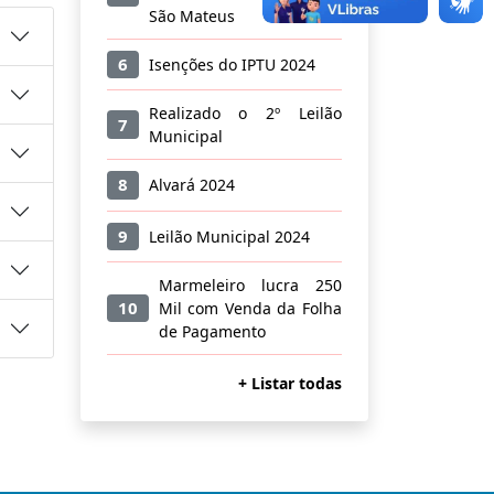
São Mateus
6
Isenções do IPTU 2024
Realizado o 2º Leilão
7
Municipal
8
Alvará 2024
9
Leilão Municipal 2024
Marmeleiro lucra 250
10
Mil com Venda da Folha
de Pagamento
+ Listar todas