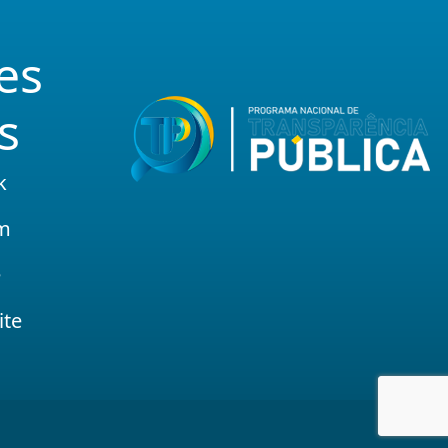
es
s
k
am
e
ite