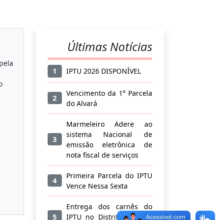
Últimas Notícias
pela
1
IPTU 2026 DISPONÍVEL
o
Vencimento da 1° Parcela
2
do Alvará
Marmeleiro Adere ao
sistema Nacional de
3
emissão eletrônica de
nota fiscal de serviços
Primeira Parcela do IPTU
4
Vence Nessa Sexta
Entrega dos carnês do
5
IPTU no Distrito do Alto