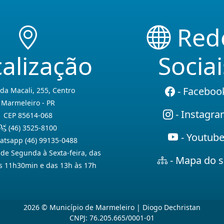
Red
alização
Sociai
- Faceboo
da Macali, 255, Centro
Marmeleiro - PR
- Instagr
CEP 85614-068
(46) 3525-8100
- Youtub
tsapp (46) 99135-0488
de Segunda à Sexta-feira, das
- Mapa do s
s 11h30min e das 13h às 17h
2026 © Município de Marmeleiro | Diogo Dechristan
CNPJ: 76.205.665/0001-01