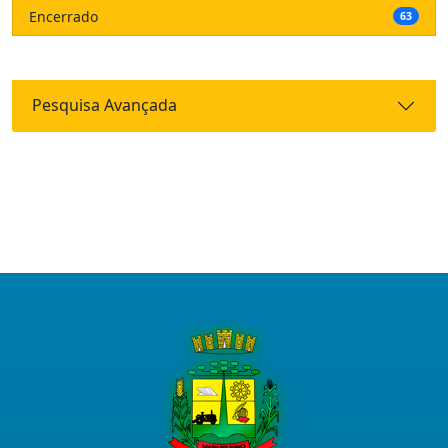
Encerrado
63
Pesquisa Avançada